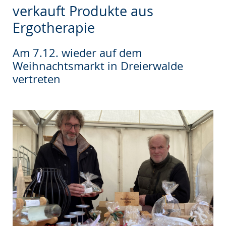
wechseln.
Deutscher
verkauft Produkte aus
Gebärdensprache
Ergotherapie
wird
angezeigt.
Am 7.12. wieder auf dem
Weihnachtsmarkt in Dreierwalde
vertreten