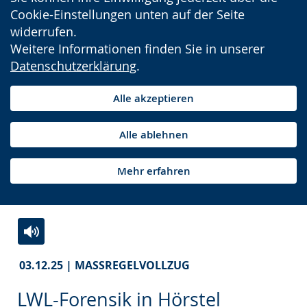
Cookie-Einstellungen unten auf der Seite
widerrufen.
Weitere Informationen finden Sie in unserer
Datenschutzerklärung
.
Alle akzeptieren
Alle ablehnen
Mehr erfahren
Zur
Aktiviere
Ein
03.12.25 | MASSREGELVOLLZUG
Leichten
Audio-
Video
Sprache
Unterstützung.
in
LWL-Forensik in Hörstel