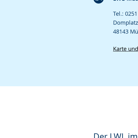
Tel.: 025
Domplatz
48143 Mü
Karte un
Der LWL im