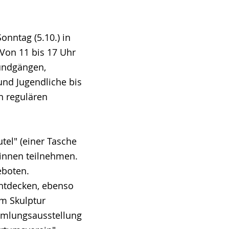
nntag (5.10.) in
Von 11 bis 17 Uhr
undgängen,
nd Jugendliche bis
n regulären
el" (einer Tasche
:innen teilnehmen.
eboten.
entdecken, ebenso
m Skulptur
mmlungsausstellung