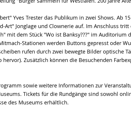
ellung "Bürger sammeln für Westfalen. 200 Jahre Alt
bert" Yves Trester das Publikum in zwei Shows. Ab 15
d-Art" Jonglage und Clownerie auf. Im Anschluss tritt 
sch" mit dem Stück "Wo ist Banksy???" im Auditorium
Mitmach-Stationen werden Buttons gepresst oder W
scheiben rufen durch zwei bewegte Bilder optische T
hervor). Zusätzlich können die Besuchenden Farbe
rogramm sowie weitere Informationen zur Veranstaltu
Museums. Tickets für die Rundgänge sind sowohl onli
sse des Museums erhältlich.