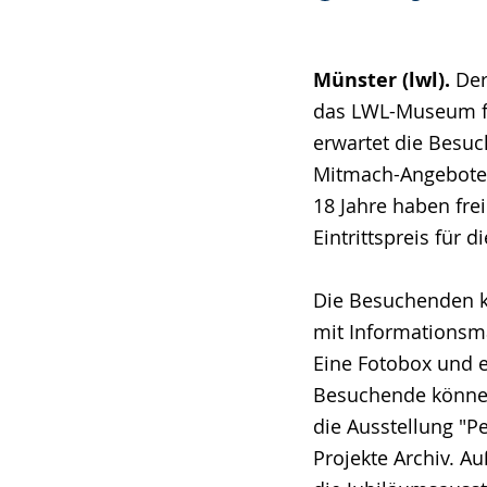
Münster (lwl).
Der
das LWL-Museum fü
erwartet die Besu
Mitmach-Angeboten
18 Jahre haben fre
Eintrittspreis für d
Die Besuchenden k
mit Informationsma
Eine Fotobox und 
Besuchende können 
die Ausstellung "
Projekte Archiv. 