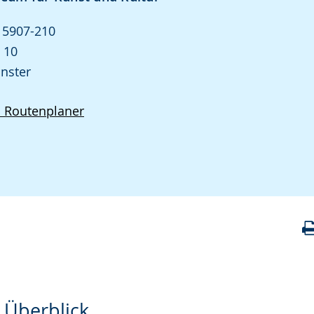
1 5907-210
 10
nster
d Routenplaner
 Überblick