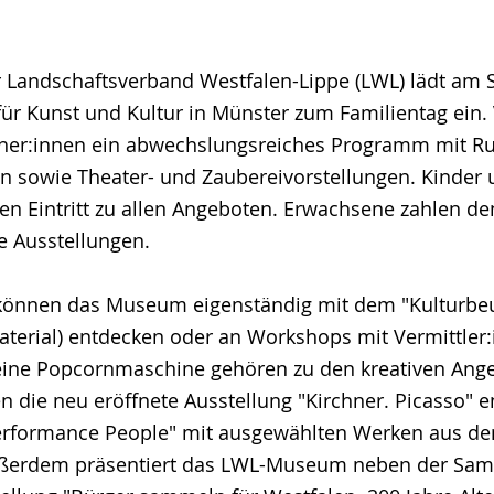
 Landschaftsverband Westfalen-Lippe (LWL) lädt am So
r Kunst und Kultur in Münster zum Familientag ein. 
cher:innen ein abwechslungsreiches Programm mit R
 sowie Theater- und Zaubereivorstellungen. Kinder u
ien Eintritt zu allen Angeboten. Erwachsene zahlen de
ie Ausstellungen.
önnen das Museum eigenständig mit dem "Kulturbeut
terial) entdecken oder an Workshops mit Vermittler
eine Popcornmaschine gehören zu den kreativen Ang
die neu eröffnete Ausstellung "Kirchner. Picasso" 
Performance People" mit ausgewählten Werken aus de
Außerdem präsentiert das LWL-Museum neben der Sa