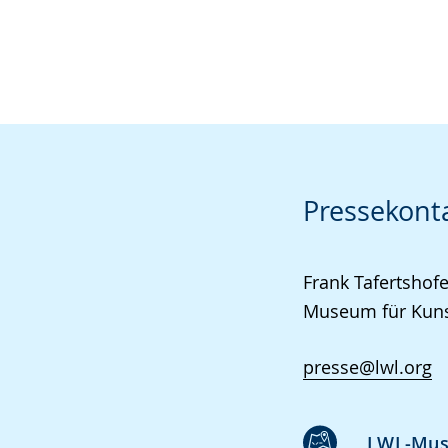
Pressekont
Frank Tafertshofe
Museum für Kunst
presse@lwl.org
LWL-Muse