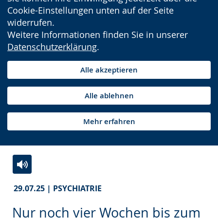
Cookie-Einstellungen unten auf der Seite
widerrufen.
Weitere Informationen finden Sie in unserer
Datenschutzerklärung
.
Alle akzeptieren
Alle ablehnen
Mehr erfahren
Zur
Aktiviere
Ein
29.07.25 | PSYCHIATRIE
Leichten
Audio-
Video
Sprache
Unterstützung.
in
Nur noch vier Wochen bis zum