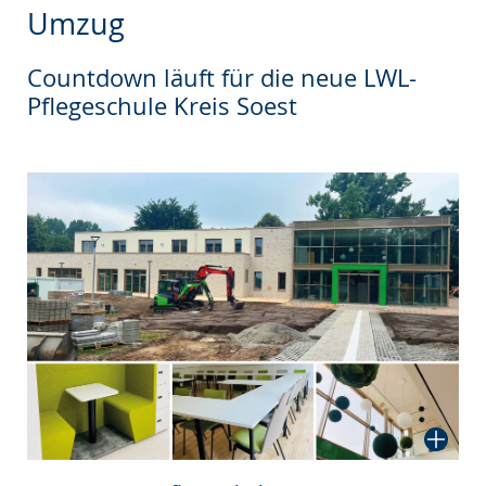
wechseln.
Deutscher
Umzug
Gebärdensprache
wird
Countdown läuft für die neue LWL-
Pflegeschule Kreis Soest
angezeigt.