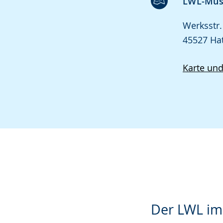
LWL-Mus
Werksstr.
45527 Ha
Karte un
Der LWL im