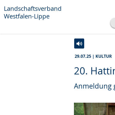
Landschaftsverband
Westfalen-Lippe
Transkript anzeigen
Abspielen
Pausieren
Zur
Aktiviere
Ein
29.07.25 | KULTUR
Leichten
Audio-
Video
Sprache
Unterstützung.
in
20. Hatt
wechseln.
Deutscher
Gebärdensprache
Anmeldung g
wird
angezeigt.