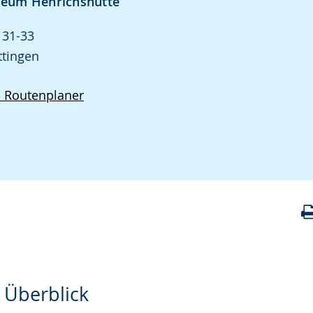
eum Henrichshütte
 31-33
ttingen
d Routenplaner
 Überblick