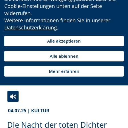
Cookie-Einstellungen unten auf der Seite
widerrufen.
Weitere Informationen finden Sie in unserer
Datenschutzerklärung
.
Alle akzeptieren
Alle ablehnen
Mehr erfahren
Zur
Aktiviere
Ein
04.07.25 | KULTUR
Leichten
Audio-
Video
Sprache
Unterstützung.
in
Die Nacht der toten Dichter