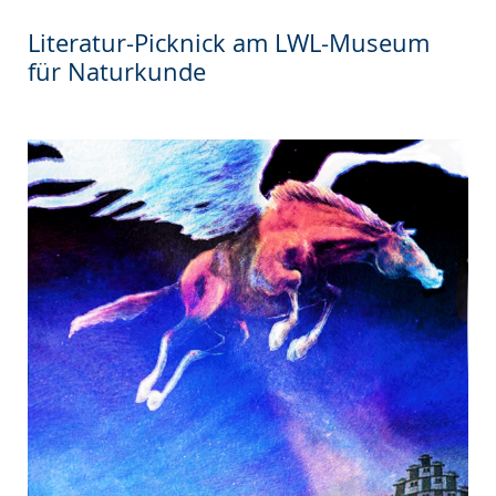
wechseln.
Deutscher
Literatur-Picknick am LWL-Museum
Gebärdensprache
für Naturkunde
wird
angezeigt.