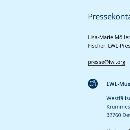
Pressekont
Lisa-Marie Mölle
Fischer, LWL-Pres
presse@lwl.org
LWL-Muse
Westfäli
Krummes
32760 De