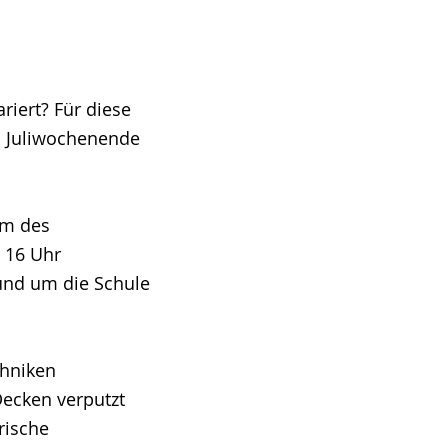
riert? Für diese
n Juliwochenende
um des
s 16 Uhr
Rund um die Schule
chniken
ecken verputzt
rische