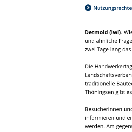
Nutzungsrecht
Detmold (lwl)
. Wi
und ähnliche Frag
zwei Tage lang das
Die Handwerkertag
Landschaftsverband
traditionelle Baut
Thöningsen gibt e
Besucherinnen und
informieren und e
werden. Am gegenüb