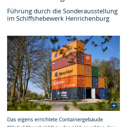
wechseln.
Deutscher
Führung durch die Sonderausstellung
Gebärdensprache
im Schiffshebewerk Henrichenburg
wird
angezeigt.
Das eigens errichtete Containergebäude