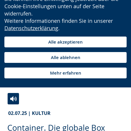
Cookie-Einstellungen unten auf der Seite
widerrufen.
Weitere Informationen finden Sie in unserer
Datenschutzerklärung
.
Alle akzeptieren
Alle ablehnen
Mehr erfahren
Zur
Aktiviere
Ein
02.07.25 | KULTUR
Leichten
Audio-
Video
Sprache
Unterstützung.
in
Container. Die globale Box