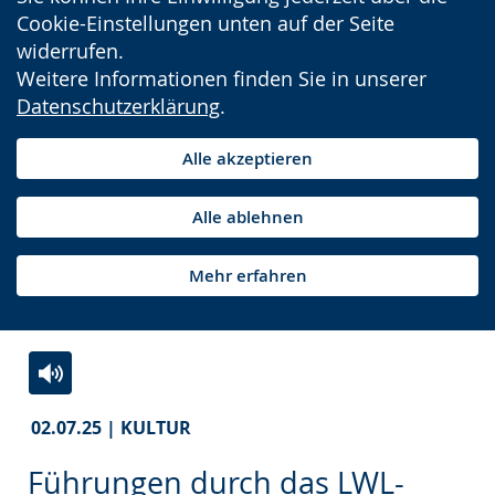
Cookie-Einstellungen unten auf der Seite
widerrufen.
Weitere Informationen finden Sie in unserer
Datenschutzerklärung
.
Alle akzeptieren
Alle ablehnen
Mehr erfahren
Zur
Aktiviere
Ein
02.07.25 | KULTUR
Leichten
Audio-
Video
Sprache
Unterstützung.
in
Führungen durch das LWL-