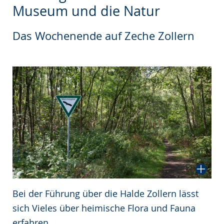
wechseln.
Deutscher
Museum und die Natur
Gebärdensprache
wird
Das Wochenende auf Zeche Zollern
angezeigt.
Bei der Führung über die Halde Zollern lässt
sich Vieles über heimische Flora und Fauna
erfahren.