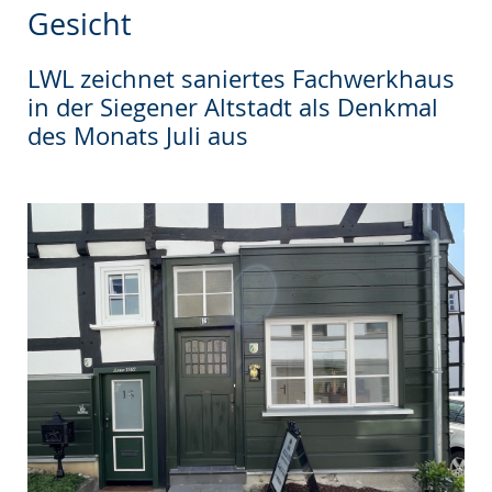
wechseln.
Deutscher
Gesicht
Gebärdensprache
wird
LWL zeichnet saniertes Fachwerkhaus
in der Siegener Altstadt als Denkmal
angezeigt.
des Monats Juli aus