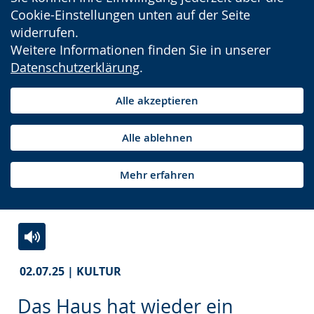
Cookie-Einstellungen unten auf der Seite
widerrufen.
Weitere Informationen finden Sie in unserer
Datenschutzerklärung
.
Alle akzeptieren
Alle ablehnen
Mehr erfahren
Zur
Aktiviere
Ein
02.07.25 | KULTUR
Leichten
Audio-
Video
Sprache
Unterstützung.
in
Das Haus hat wieder ein