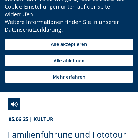
Cookie-Einstellungen unten auf der Seite
widerrufen.
Weitere Informationen finden Sie in unserer
Datenschutzerklärung
.
Alle akzeptieren
Alle ablehnen
Mehr erfahren
Zur
Aktiviere
Ein
05.06.25 | KULTUR
Leichten
Audio-
Video
Sprache
Unterstützung.
in
Familienführung und Fototour