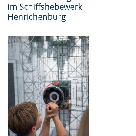
wechseln.
Deutscher
im Schiffshebewerk
Gebärdensprache
Henrichenburg
wird
angezeigt.