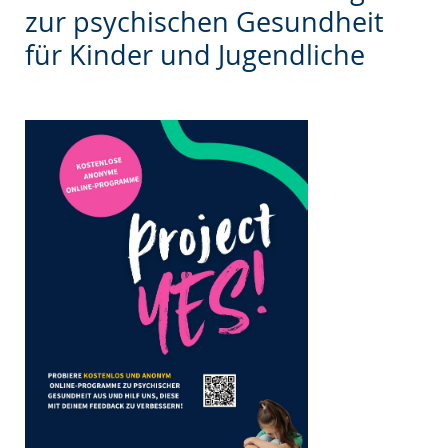
wechseln.
Deutscher
zur psychischen Gesundheit
Gebärdensprache
für Kinder und Jugendliche
wird
angezeigt.