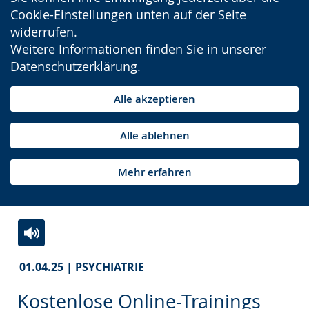
Cookie-Einstellungen unten auf der Seite
widerrufen.
Weitere Informationen finden Sie in unserer
Datenschutzerklärung
.
Alle akzeptieren
Alle ablehnen
Mehr erfahren
Zur
Aktiviere
Ein
01.04.25 | PSYCHIATRIE
Leichten
Audio-
Video
Sprache
Unterstützung.
in
Kostenlose Online-Trainings