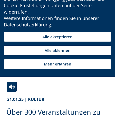
Cookie-Einstellungen unten auf der Seite
widerrufen.
Weitere Informationen finden Sie in unserer
Datenschutzerklärung
.
Alle akzeptieren
Alle ablehnen
Mehr erfahren
Zur
Aktiviere
Ein
31.01.25 | KULTUR
Leichten
Audio-
Video
Sprache
Unterstützung.
in
Über 300 Veranstaltungen zu