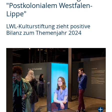
wechseln.
Deutscher
"Postkolonialem Westfalen-
Gebärdensprache
Lippe"
wird
angezeigt.
LWL-Kulturstiftung zieht positive
Bilanz zum Themenjahr 2024