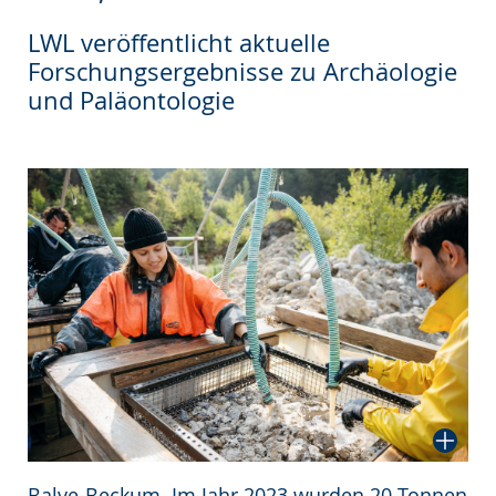
wechseln.
Deutscher
LWL veröffentlicht aktuelle
Gebärdensprache
Forschungsergebnisse zu Archäologie
wird
und Paläontologie
angezeigt.
Balve-Beckum. Im Jahr 2023 wurden 20 Tonnen