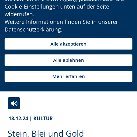
Cookie-Einstellungen unten auf der Seite
widerrufen.
Weitere Informationen finden Sie in unserer
Datenschutzerklärung
.
Alle akzeptieren
Alle ablehnen
Mehr erfahren
Zur
Aktiviere
Ein
18.12.24 | KULTUR
Leichten
Audio-
Video
Sprache
Unterstützung.
in
Stein, Blei und Gold