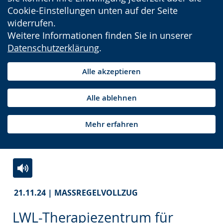
Cookie-Einstellungen unten auf der Seite
widerrufen.
Weitere Informationen finden Sie in unserer
Datenschutzerklärung
.
Alle akzeptieren
Alle ablehnen
Mehr erfahren
Zur
Aktiviere
Ein
21.11.24 | MASSREGELVOLLZUG
Leichten
Audio-
Video
Sprache
Unterstützung.
in
LWL-Therapiezentrum für