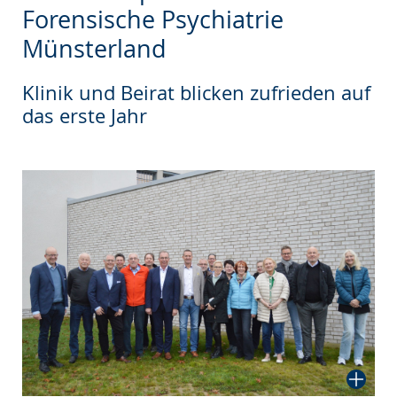
wechseln.
Deutscher
Forensische Psychiatrie
Gebärdensprache
Münsterland
wird
angezeigt.
Klinik und Beirat blicken zufrieden auf
das erste Jahr