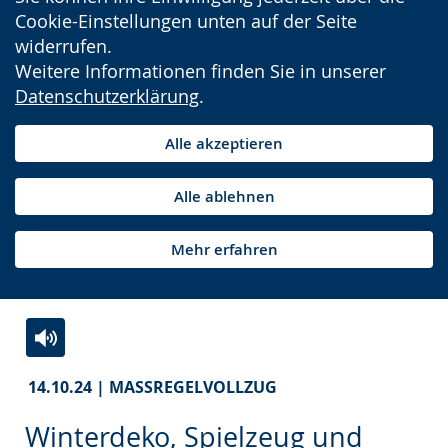
Cookie-Einstellungen unten auf der Seite
widerrufen.
Weitere Informationen finden Sie in unserer
Datenschutzerklärung
.
Alle akzeptieren
Alle ablehnen
Mehr erfahren
Zur
Aktiviere
Ein
14.10.24 | MASSREGELVOLLZUG
Leichten
Audio-
Video
Sprache
Unterstützung.
in
Winterdeko, Spielzeug und