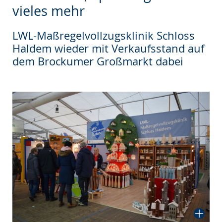
wechseln.
Deutscher
vieles mehr
Gebärdensprache
wird
LWL-Maßregelvollzugsklinik Schloss
Haldem wieder mit Verkaufsstand auf
angezeigt.
dem Brockumer Großmarkt dabei