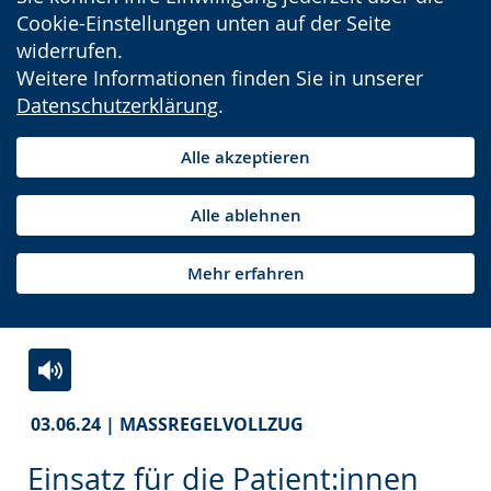
Cookie-Einstellungen unten auf der Seite
widerrufen.
Weitere Informationen finden Sie in unserer
Datenschutzerklärung
.
Alle akzeptieren
Alle ablehnen
Mehr erfahren
Zur
Aktiviere
Ein
03.06.24 | MASSREGELVOLLZUG
Leichten
Audio-
Video
Sprache
Unterstützung.
in
Einsatz für die Patient:innen