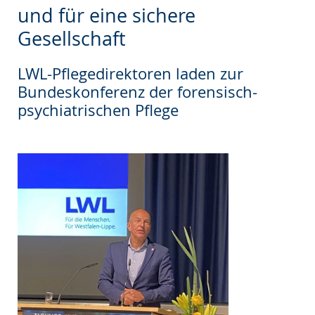
wechseln.
Deutscher
und für eine sichere
Gebärdensprache
Gesellschaft
wird
angezeigt.
LWL-Pflegedirektoren laden zur
Bundeskonferenz der forensisch-
psychiatrischen Pflege