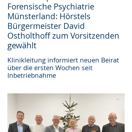
wechseln.
Deutscher
Forensische Psychiatrie
Gebärdensprache
Münsterland: Hörstels
wird
Bürgermeister David
angezeigt.
Ostholthoff zum Vorsitzenden
gewählt
Klinikleitung informiert neuen Beirat
über die ersten Wochen seit
Inbetriebnahme