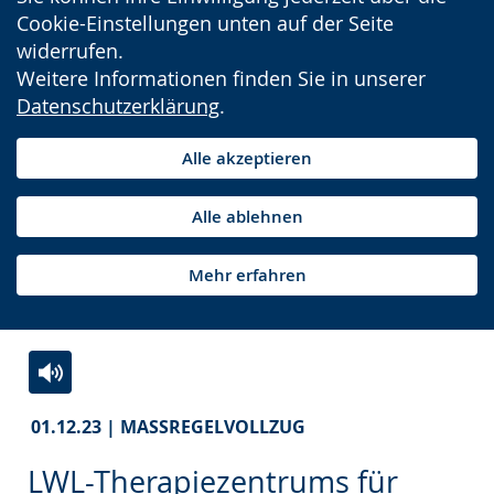
Cookie-Einstellungen unten auf der Seite
widerrufen.
Weitere Informationen finden Sie in unserer
Datenschutzerklärung
.
Alle akzeptieren
Alle ablehnen
Mehr erfahren
Zur
Aktiviere
Ein
01.12.23 | MASSREGELVOLLZUG
Leichten
Audio-
Video
Sprache
Unterstützung.
in
LWL-Therapiezentrums für