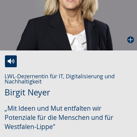
Zur
Aktiviere
Ein
LWL-Dezernentin für IT, Digitalisierung und
Leichten
Audio-
Video
Nachhaltigkeit
Sprache
Unterstützung.
in
Birgit Neyer
wechseln.
Deutscher
Gebärdensprache
„Mit Ideen und Mut entfalten wir
wird
Potenziale für die Menschen und für
angezeigt.
Westfalen-Lippe“