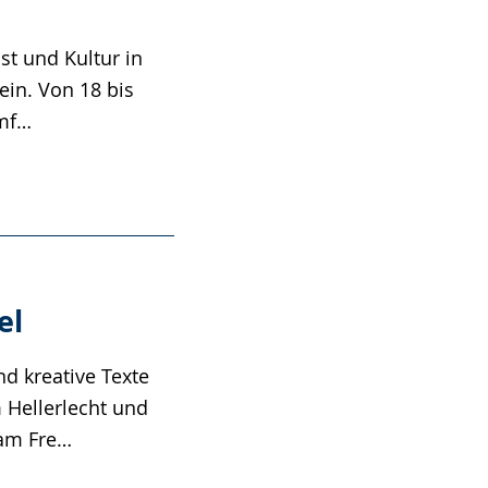
t und Kultur in
ein. Von 18 bis
umf…
el
d kreative Texte
Hellerlecht und
 am Fre…