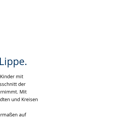
Lippe.
 Kinder mit
sschnitt der
ernimmt. Mit
ädten und Kreisen
hermaßen auf