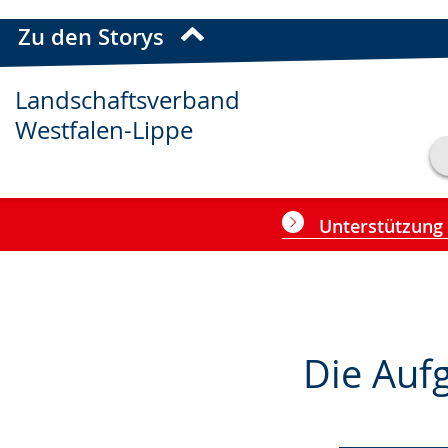
Transkript anzeigen
Zu den Storys
Abspielen
Pausieren
Landschaftsverband
Westfalen-Lippe
Unterstützung 
Zur
Aktiviere
Ein
Die Auf
Leichten
Audio-
Video
Sprache
Unterstützung.
in
wechseln.
Deutscher