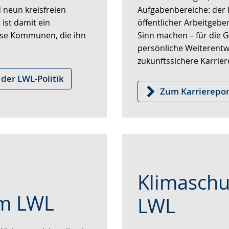
 neun kreisfreien
Aufgabenbereiche: der 
wird
 ist damit ein
öffentlicher Arbeitgeber 
angezeigt.
iese Kommunen, die ihn
Sinn machen – für die Ge
persönliche Weiterentwi
zukunftssichere Karrier
 der LWL-Politik
Zum Karrierepor
Zur
Aktiviere
Ein
Klimaschu
Leichten
Audio-
Video
Sprache
Unterstützung.
in
im LWL
LWL
wechseln.
Deutscher
Gebärdensprache
wird
WL lassen sich online in
Mit rund 1.400 Gebäude