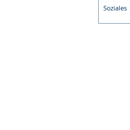
Gebärdensprach
Soziales
wird
angezeigt.