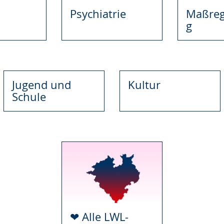
e
Psychiatrie
Maßreg
g
Jugend und
Kultur
Schule
❤ Alle LWL-
Storys