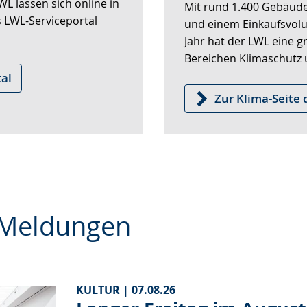
angezeigt.
 LWL-Serviceportal
und einem Einkaufsvol
Jahr hat der LWL eine 
Bereichen Klimaschutz 
al
Zur Klima-Seite
 Meldungen
KULTUR |
07.08.26
Langer Freitag im August