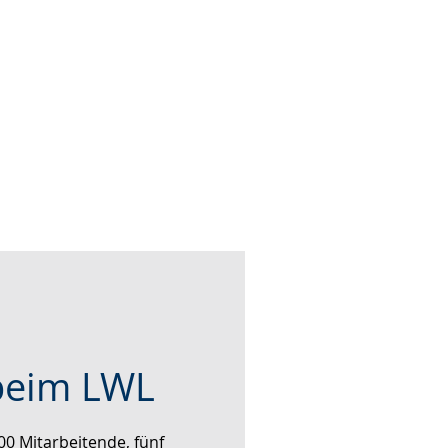
beim LWL
00 Mitarbeitende, fünf