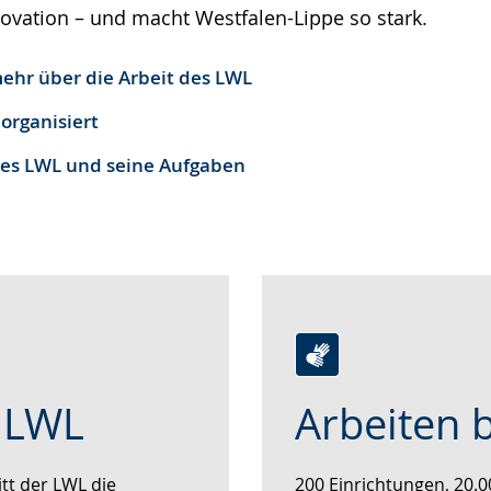
novation – und macht Westfalen-Lippe so stark.
mehr über die Arbeit des LWL
 organisiert
des LWL und seine Aufgaben
Zur
Aktiviere
Ein
m LWL
Arbeiten 
Leichten
Audio-
Video
Sprache
Unterstützung.
in
wechseln.
Deutscher
tt der LWL die
200 Einrichtungen, 20.0
Gebärdensprache