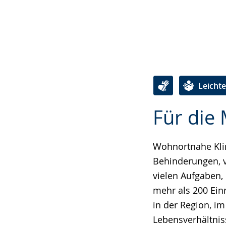
Leicht
Zur
Aktiviere
Ein
Für die
Leichten
Audio-
Video
Sprache
Unterstützung.
in
wechseln.
Deutscher
Wohnortnahe Klini
Gebärdensprach
Behinderungen, vi
wird
vielen Aufgaben,
angezeigt.
mehr als 200 Ein
in der Region, i
Lebensverhältnis