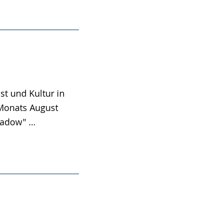
t und Kultur in
 Monats August
ladow" …