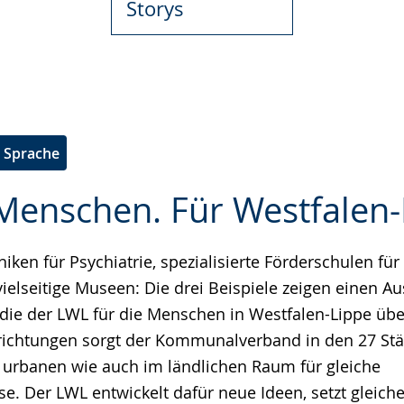
e Sprache
 Menschen. Für Westfalen-
ken für Psychiatrie, spezialisierte Förderschulen für
e
elseitige Museen: Die drei Beispiele zeigen einen Au
 die der LWL für die Menschen in Westfalen-Lippe üb
richtungen sorgt der Kommunalverband in den 27 St
m urbanen wie auch im ländlichen Raum für gleiche
se. Der LWL entwickelt dafür neue Ideen, setzt gleic