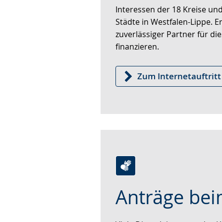
Interessen der 18 Kreise und
wird
Städte in Westfalen-Lippe. Er
angezeigt.
zuverlässiger Partner für d
finanzieren.
Zum Internetauftritt
Zur
Aktiviere
Ein
Anträge be
Leichten
Audio-
Video
Sprache
Unterstützung.
in
wechseln.
Deutscher
Viele Dienstleistungen des L