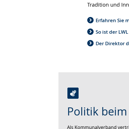
Tradition und In
Erfahren Sie 
So ist der LWL
Der Direktor 
Zur
Aktiviere
Ein
Politik bei
Leichten
Audio-
Video
Sprache
Unterstützung.
in
wechseln.
Deutscher
Als Kommunalverband vertri
Gebärdensprache