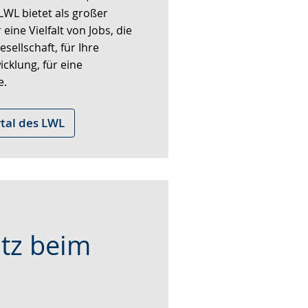
LWL bietet als großer
eine Vielfalt von Jobs, die
sellschaft, für Ihre
cklung, für eine
e.
tal des LWL
tz beim
n, 1.000 Dienstfahrzeugen